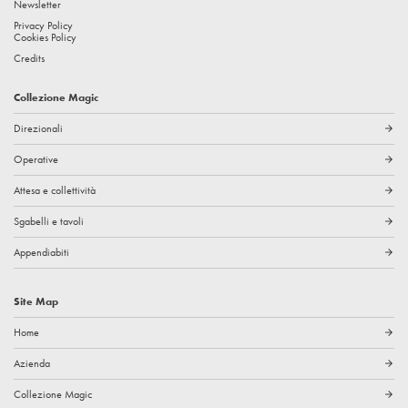
Newsletter
Privacy Policy
Cookies Policy
Credits
Collezione Magic
Direzionali
arrow_forward
Operative
arrow_forward
Attesa e collettività
arrow_forward
Sgabelli e tavoli
arrow_forward
Appendiabiti
arrow_forward
Site Map
Home
arrow_forward
Azienda
arrow_forward
Collezione Magic
arrow_forward