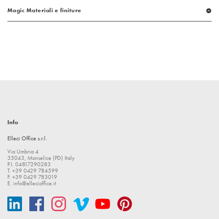
Magic Materiali e finiture
arrow_drop_down_circle
Info
Elleci Office s.r.l.
Via Umbria 4
35043, Monselice (PD) Italy
P.I. 04817290283
T. +39 0429 784599
F. +39 0429 783019
E.
info@ellecioffice.it