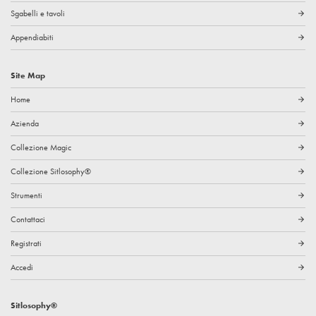
Sgabelli e tavoli
arrow_forward
Appendiabiti
arrow_forward
Site Map
Home
arrow_forward
Azienda
arrow_forward
Collezione Magic
arrow_forward
Collezione Sitlosophy®
arrow_forward
Strumenti
arrow_forward
Contattaci
arrow_forward
Registrati
arrow_forward
Accedi
arrow_forward
Sitlosophy®