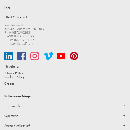
Info
Elleci Office s.r.l.
Via Umbria 4
35043, Monselice (PD) Italy
P.I. 04817290283
T. +39 0429 784599
F. +39 0429 783019
E.
info@ellecioffice.it
Newsletter
Privacy Policy
Cookies Policy
Credits
Collezione Magic
Direzionali
arrow_forward
Operative
arrow_forward
Attesa e collettività
arrow_forward