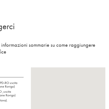
erci
le informazioni sommarie su come raggiungere
ice
 PD-RO uscita
one Rovigo)
 ,uscita
ione Rovigo)
tova).