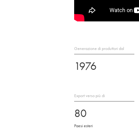
Generazione di produttori dal
1976
Export verso più di
80
Paesi esteri