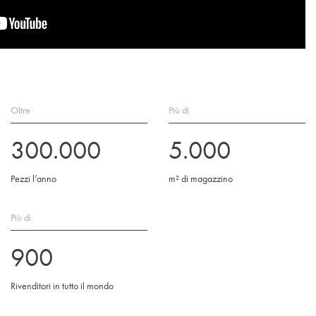
Oltre
Più di
300.000
5.000
Pezzi l’anno
m² di magazzino
Più di
900
Rivenditori in tutto il mondo