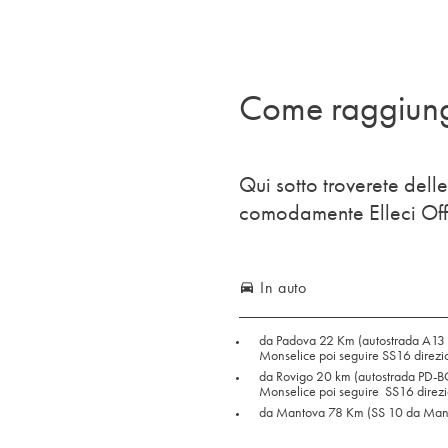
Come raggiung
Qui sotto troverete del
comodamente Elleci Off
In auto
directions_car
da Padova 22 Km (autostrada A13
Monselice poi seguire SS16 direzi
da Rovigo 20 km (autostrada PD-BO
Monselice poi seguire SS16 direz
da Mantova 78 Km (SS 10 da Man