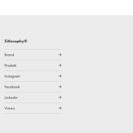
Sitlosophy®
Brand
arrow_forward
Prodotti
arrow_forward
Instagram
arrow_forward
Facebook
arrow_forward
Linkedin
arrow_forward
Vimeo
arrow_forward