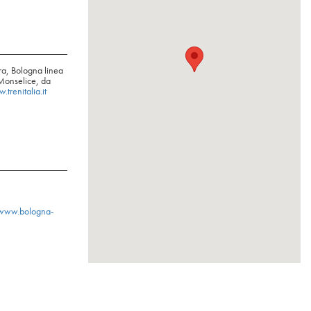
ra, Bologna linea
Monselice, da
.trenitalia.it
www.bologna-