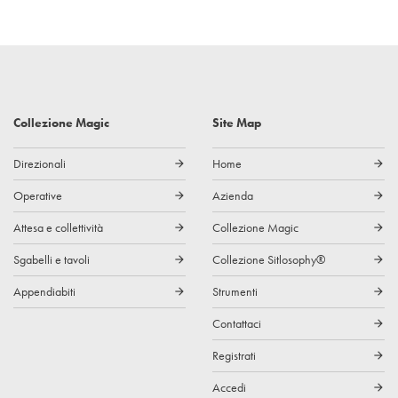
Collezione Magic
Site Map
Direzionali
Home
arrow_forward
arrow_forward
Operative
Azienda
arrow_forward
arrow_forward
Attesa e collettività
Collezione Magic
arrow_forward
arrow_forward
Sgabelli e tavoli
Collezione Sitlosophy®
arrow_forward
arrow_forward
Appendiabiti
Strumenti
arrow_forward
arrow_forward
Contattaci
arrow_forward
Registrati
arrow_forward
Accedi
arrow_forward