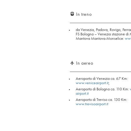
In treno
directions_railway
da Venezia, Padova, Rovigo, Ferra
FS Bologna – Venezia stazione di 
Mantova Mantova-Monselice:
www
In aereo
flight
Aeroporto di Venezia ca. 67 Km:
www.veniceairport.it
;
Aeroporto di Bologna ca. 110 Km:
airport.it
Aeroporto di Treviso ca. 130 Km:
www.trevisoairport.it