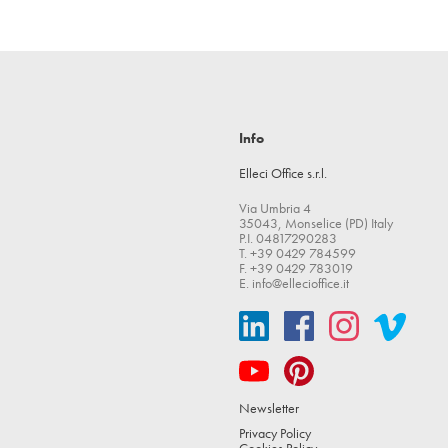
Info
Elleci Office s.r.l.
Via Umbria 4
35043, Monselice (PD) Italy
P.I. 04817290283
T. +39 0429 784599
F. +39 0429 783019
E.
info@ellecioffice.it
Newsletter
Privacy Policy